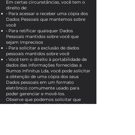
Em certas circunstâncias, você tem o
direito de:
• Para acessar e receber uma cópia dos
Dados Pessoais que mantemos sobre
você
• Para retificar quaisquer Dados
Pessoais mantidos sobre você que
sejam imprecisos
• Para solicitar a exclusão de dados
pessoais mantidos sobre você
• Você tem o direito à portabilidade de
dados das informações fornecidas a
Rumos Infinitus Lda, você pode solicitar
a obtenção de uma cópia dos seus
Dados pessoais em um formato
eletrônico comumente usado para
poder gerenciar e movê-los.
Observe que podemos solicitar que
você verifique sua identidade antes de
responder a essas solicitações.
Se o usuário tiver alguma objeção ao
formulário com o qual seus dados
pessoais foram processados, você tem
o direito de reclamar com a Comissão